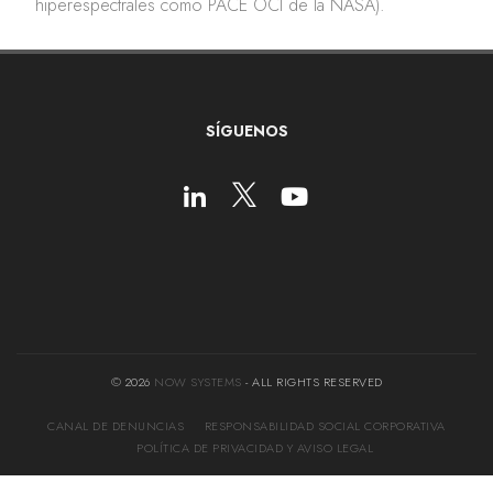
hiperespectrales como PACE OCI de la NASA).
SÍGUENOS
© 2026
NOW SYSTEMS
- ALL RIGHTS RESERVED
CANAL DE DENUNCIAS
RESPONSABILIDAD SOCIAL CORPORATIVA
POLÍTICA DE PRIVACIDAD Y AVISO LEGAL